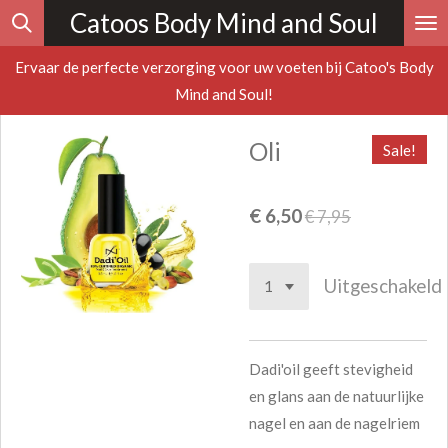
Catoos Body Mind and Soul
Ga
direct
Ervaar de perfecte verzorging voor uw voeten bij Catoo's Body
naar
Mind and Soul!
de
hoofdinhoud
Oli
Sale!
€ 6,50
€ 7,95
Uitgeschakeld
Dadi'oil geeft stevigheid
en glans aan de natuurlijke
nagel en aan de nagelriem