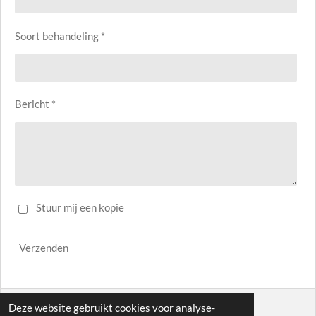
Soort behandeling *
Bericht *
Stuur mij een kopie
Verzenden
Deze website gebruikt cookies voor analyse-
© 2023 - 2024 Catoos Body Mind and Soul Webmaster Ben Berenman