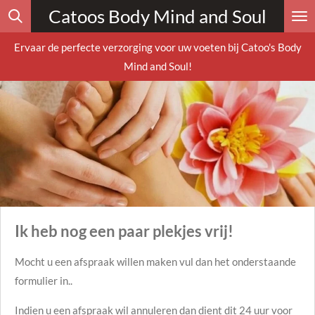
Catoos Body Mind and Soul
Ga
direct
Ervaar de perfecte verzorging voor uw voeten bij Catoo's Body
naar
Mind and Soul!
de
hoofdinhoud
Ik heb nog een paar plekjes vrij!
Mocht u een afspraak willen maken vul dan het onderstaande
formulier in..
Indien u een afspraak wil annuleren dan dient dit 24 uur voor